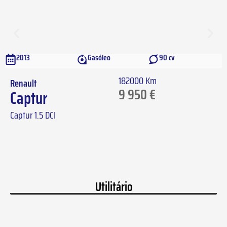
2013
Gasóleo
90 cv
182000 Km
Renault
9 950
€
Captur
Captur 1.5 DCI
Utilitário