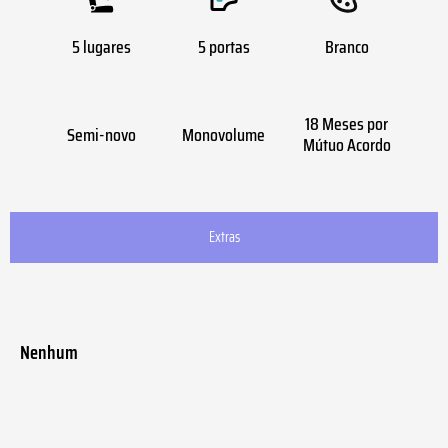
5 lugares
5 portas
Branco
18 Meses por
Semi-novo
Monovolume
Mútuo Acordo
Extras
Nenhum