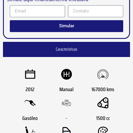
Simular
Características
2012
Manual
167000 kms
Gasóleo
-
1500 cc