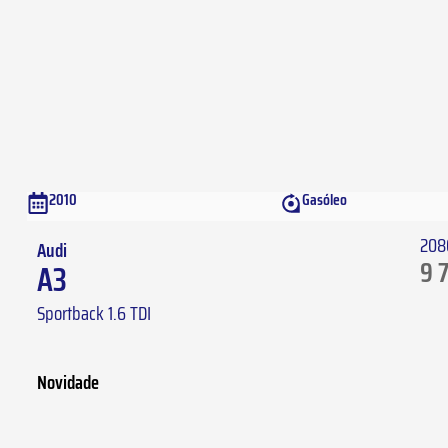
2010
Gasóleo
208
Audi
9 
A3
Sportback 1.6 TDI
Novidade