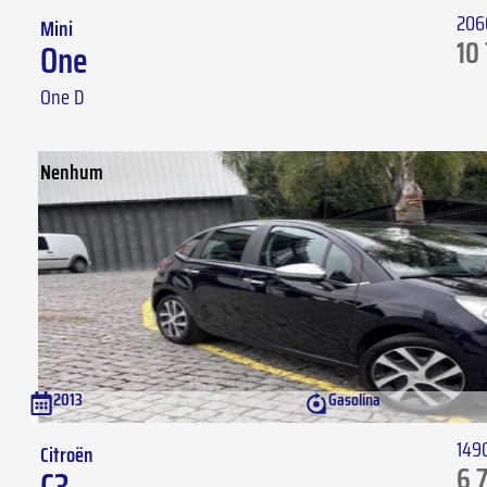
206
Mini
10
One
One D
Nenhum
2013
Gasolina
149
Citroën
6 