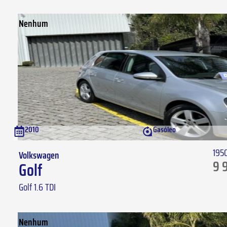
Nenhum
2010
Gasóleo
195
Volkswagen
9 
Golf
Golf 1.6 TDI
Nenhum