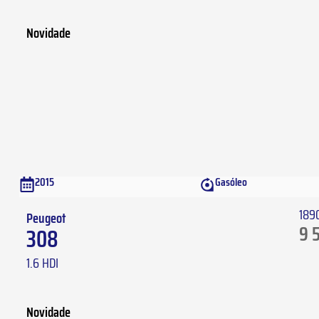
Novidade
2015
Gasóleo
189
Peugeot
9 
308
1.6 HDI
Novidade