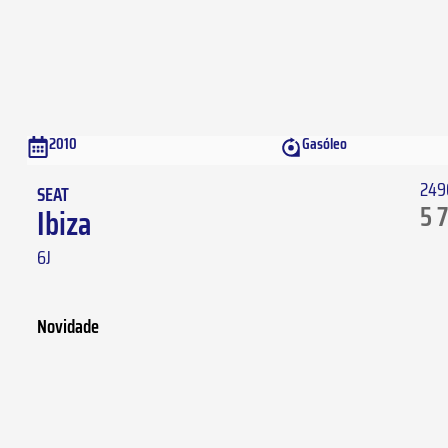
2010
Gasóleo
249
SEAT
5 
Ibiza
6J
Novidade