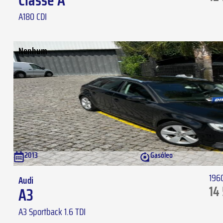
Classe A
A180 CDI
Nenhum
2013
Gasóleo
196
Audi
14
A3
A3 Sportback 1.6 TDI