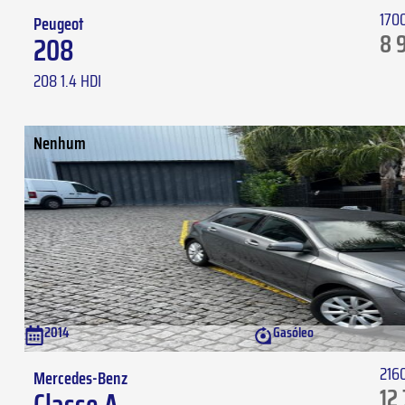
170
Peugeot
8 
208
208 1.4 HDI
Nenhum
2014
Gasóleo
216
Mercedes-Benz
12