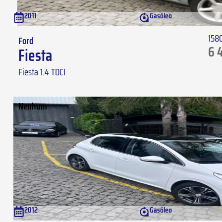
2011
Gasóleo
158
Ford
6 
Fiesta
Fiesta 1.4 TDCI
Nenhum
2012
Gasóleo