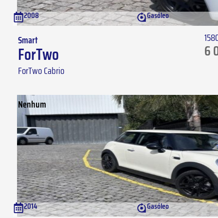
2008
Gasóleo
158
Smart
6 
ForTwo
ForTwo Cabrio
Nenhum
2014
Gasóleo